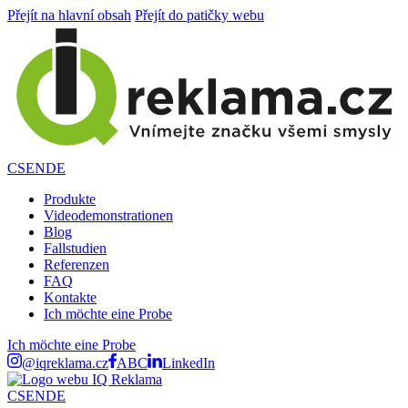
Přejít na hlavní obsah
Přejít do patičky webu
CS
EN
DE
Produkte
Videodemonstrationen
Blog
Fallstudien
Referenzen
FAQ
Kontakte
Ich möchte eine Probe
Ich möchte eine Probe
@iqreklama.cz
ABC
LinkedIn
CS
EN
DE