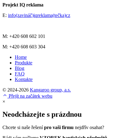
Projekt IQ reklama
E:
info(zavináč)iqreklama(tečka)cz
M: +420 608 602 101
M: +420 608 603 304
Home
Produkte
Blog
FAQ
Kontakte
© 2024-2026
Kangaroo group, a.s.
Přejít na začátek webu
×
Neodcházejte s prázdnou
Chcete si naše řešení
pro vaši firmu
nejdřív osahat?
Rádi vám pošleme
VZOREK haptických předmětů.