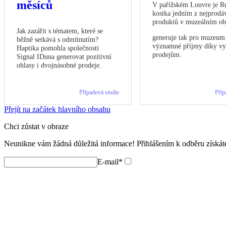
měsíců
V pařížském Louvre je R
kostka jedním z nejprodá
produktů v muzeálním o
Jak zazářit s tématem, které se
generuje tak pro muzeum
běžně setkává s odmítnutím?
významné příjmy díky v
Haptika pomohla společnosti
prodejům.
Signal IDuna generovat pozitivní
ohlasy i dvojnásobné prodeje.
Případová studie
Příp
Přejít na začátek hlavního obsahu
Chci zůstat v obraze
Neunikne vám žádná důležitá informace! Přihlášením k odběru získáte
E-mail*