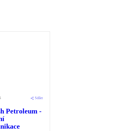
5
Sdílet
sh Petroleum -
ní
nikace