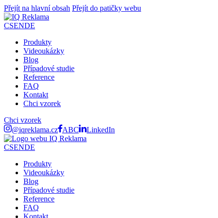
Přejít na hlavní obsah
Přejít do patičky webu
CS
EN
DE
Produkty
Videoukázky
Blog
Případové studie
Reference
FAQ
Kontakt
Chci vzorek
Chci vzorek
@iqreklama.cz
ABC
LinkedIn
CS
EN
DE
Produkty
Videoukázky
Blog
Případové studie
Reference
FAQ
Kontakt