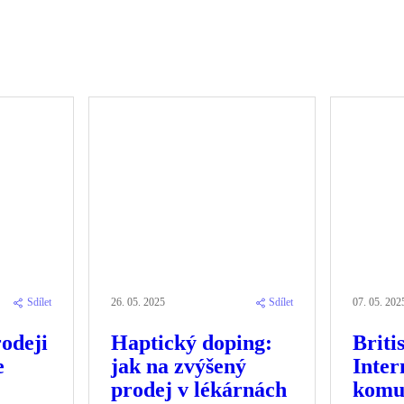
Sdílet
26. 05. 2025
Sdílet
07. 05. 202
rodeji
Haptický doping:
Briti
e
jak na zvýšený
Inter
prodej v lékárnách
komu