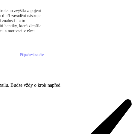
etroleum zvýšila zapojení
ců při zavádění nástroje
í znalostí - a to
tí haptiky, která zlepšila
itu a motivaci v týmu.
Případová studie
mailu. Buďte vždy o krok napřed.