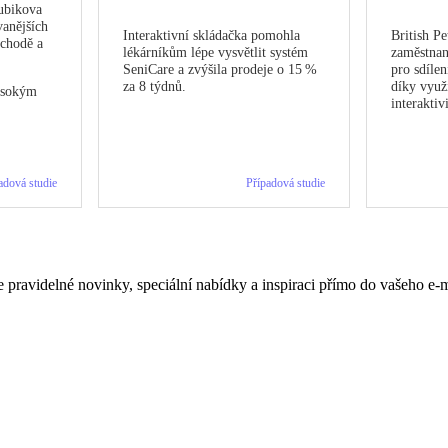
ubikova
vanějších
Interaktivní skládačka pomohla
British P
bchodě a
lékárníkům lépe vysvětlit systém
zaměstnan
SeniCare a zvýšila prodeje o 15 %
pro sdílen
za 8 týdnů.
díky využi
ysokým
interaktiv
adová studie
Případová studie
 pravidelné novinky, speciální nabídky a inspiraci přímo do vašeho e-