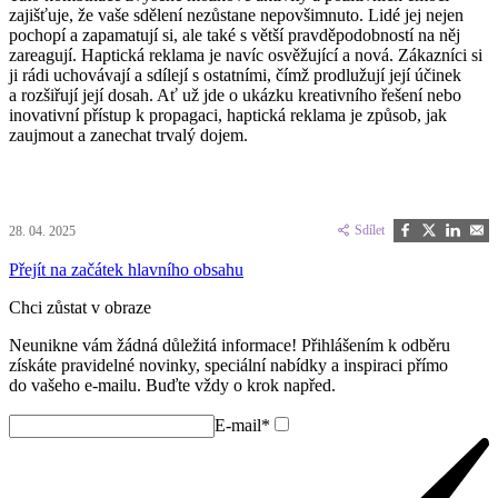
zajišťuje, že vaše sdělení nezůstane nepovšimnuto. Lidé jej nejen
pochopí a zapamatují si, ale také s větší pravděpodobností na něj
zareagují. Haptická reklama je navíc osvěžující a nová. Zákazníci si
ji rádi uchovávají a sdílejí s ostatními, čímž prodlužují její účinek
a rozšiřují její dosah. Ať už jde o ukázku kreativního řešení nebo
inovativní přístup k propagaci, haptická reklama je způsob, jak
zaujmout a zanechat trvalý dojem.
Sdílet
Sdílet
Sdílet
Posla
Sdílet
28. 04. 2025
na
na
na
e-
Facebooku
X
LinkedIn
mail
Přejít na začátek hlavního obsahu
(Twitteru)
Chci zůstat v obraze
Neunikne vám žádná důležitá informace! Přihlášením k odběru
získáte pravidelné novinky, speciální nabídky a inspiraci přímo
do vašeho e-mailu. Buďte vždy o krok napřed.
E-mail*