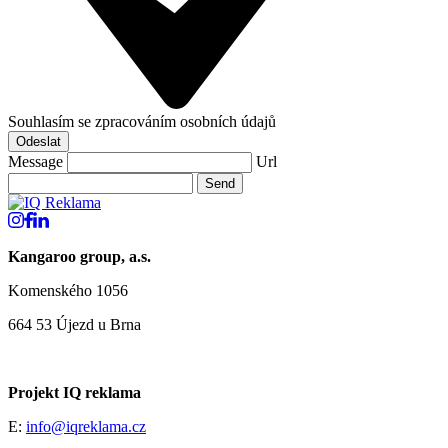
Souhlasím se zpracováním osobních údajů
Odeslat
Message
Url
@iqreklama.cz
ABC
LinkedIn
Kangaroo group, a.s.
Komenského 1056
664 53 Újezd u Brna
Projekt IQ reklama
E:
info@iqreklama.cz