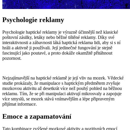
Psychologie reklamy
Psychologie haptické reklamy je výrazně účinnější než klasické
poštovní zásilky, letáky nebo běžné tištěné reklamy. Díky své
interaktivnosti a zábavnosti láká haptická reklama lidi, aby si s ní
hráli a aktivně ji používali. Její jedinečné fungování je stejně
fascinující jako poutavé, a proto dokáže okamžitě přitáhnout
pozornost.
Nejzajímavější na haptické reklamě je její vliv na mozek. Vědecké
studie prokázaly, že manipulace s haptickým předmětem zvyšuje
mozkovou aktivitu až desetkrát více než pouhý pohled na běžnou
reklamu. Tím, že se při manipulaci aktivují mikrosvaly a zapojuje
více smyslů, se mozek stává vnímavějším a lépe připraveným
přijímat informace.
Emoce a zapamatování
Tato kombinace zvýšené mozkové aktivity a pozitivních emocí