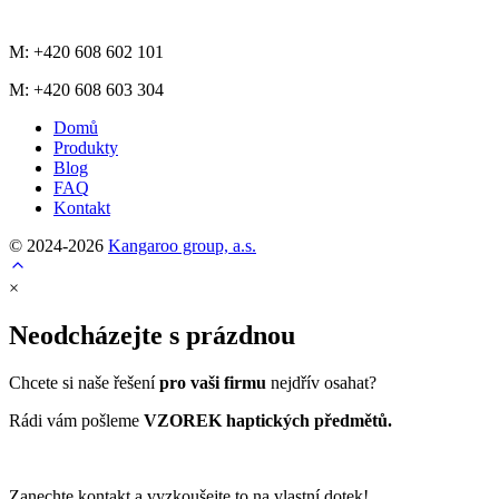
M: +420
608
602
101
M: +420
608
603
304
Domů
Produkty
Blog
FAQ
Kontakt
© 2024-2026
Kangaroo group, a.s.
Přejít
na
×
začátek
webu
Neodcházejte s prázdnou
Chcete si naše řešení
pro vaši firmu
nejdřív osahat?
Rádi vám pošleme
VZOREK haptických předmětů.
Zanechte kontakt a vyzkoušejte to na vlastní dotek!