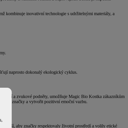
mž kombinuje inovativní technologie s udržitelnými materiály, a
amy.
išťují naprosto dokonalý ekologický cyklus.
na vizuální a zvukové podněty, umožňuje Magic Bio Kostka zákazníkům
lnost značky a vytvořit pozitivní emoční vazbu.
s,
žitější, aby značky respektovaly životní prostředí a volily etické