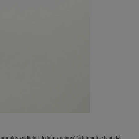
 produkty zviditelnit. Jedním z nejnovějších trendů je haptická