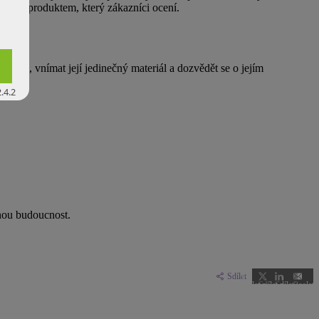
ickým produktem, který zákazníci ocení.
xturu, vnímat její jedinečný materiál a dozvědět se o jejím
.4.2
lnou budoucnost.
Sdílet
Sdílet na
Sdílet na
Sdílet na
Poslat
Facebooku
X
LinkedIn
e-
(Twitteru)
mailem