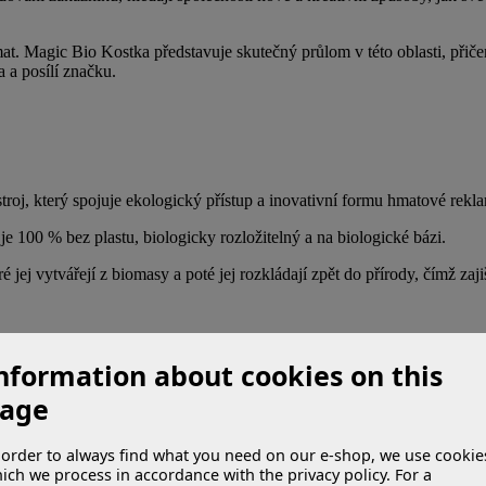
at. Magic Bio Kostka představuje skutečný průlom v této oblasti, přiče
 a posílí značku.
troj, který spojuje ekologický přístup a inovativní formu hmatové rekl
 100 % bez plastu, biologicky rozložitelný a na biologické bázi.
ej vytvářejí z biomasy a poté jej rozkládají zpět do přírody, čímž zaj
ší značce. Na rozdíl od tradičních reklamních metod, které spoléhají 
nformation about cookies on this
e prostřednictvím hmatových podnětů může výrazně zvýšit zapamatovate
age
 order to always find what you need on our e-shop, we use cookie
ich we process in accordance with the privacy policy. For a
k ekologii a udržitelnosti. V dnešním světě je pro zákazníky stále důle