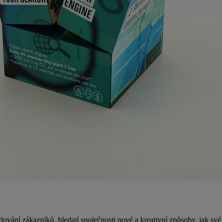
dování zákazníků, hledají společnosti nové a kreativní způsoby, jak své