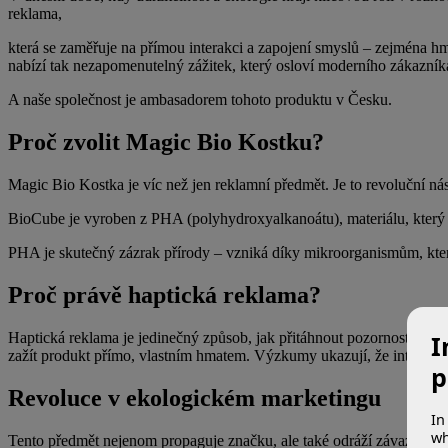
reklama,
která se zaměřuje na přímou interakci a zapojení smyslů – zejména hm
nabízí tak nezapomenutelný zážitek, který osloví moderního zákazníka
A naše společnost je ambasadorem tohoto produktu v Česku.
Proč zvolit Magic Bio Kostku?
Magic Bio Kostka je víc než jen reklamní předmět. Je to revoluční nás
BioCube je vyroben z PHA (polyhydroxyalkanoátu), materiálu, který je
PHA je skutečný zázrak přírody – vzniká díky mikroorganismům, které j
Proč právě haptická reklama?
Haptická reklama je jedinečný způsob, jak přitáhnout pozornost k va
I
zažít produkt přímo, vlastním hmatem. Výzkumy ukazují, že interakc
p
Revoluce v ekologickém marketingu
In
wh
Tento předmět nejenom propaguje značku, ale také odráží závazek firmy 