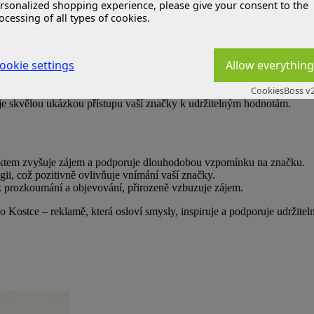
rsonalized shopping experience, please give your consent to the
tka nejen poutavým haptickým reklamním předmětem, ale i zcela ekolog
ocessing of all types of cookies.
ookie settings
Allow everything
dněcoval zvídavost. Zákazníci mohou kostku držet v rukou, cítit její te
CookiesBoss v2
i je skvělou ukázkou přístupu vaší značky k udržitelným hodnotám.
uktem zvyšuje zájem a podporuje dlouhodobou vzpomínku na značku.
ogii, což pozitivně ovlivňuje vnímání vaší značky.
á k prozkoumání a objevování, přirozeně vzbuzuje zájem.
 Kostce – reklamě, která osloví smysly, inspiruje a podporuje udržite