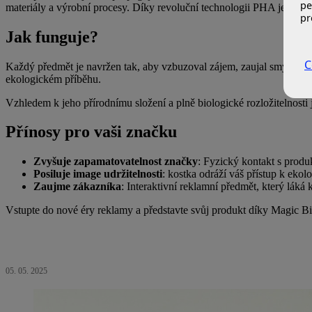
pe
materiály a výrobní procesy. Díky revoluční technologii PHA je kos
pr
Jak funguje?
C
Každý předmět je navržen tak, aby vzbuzoval zájem, zaujal smysly a po
ekologickém příběhu.
Vzhledem k jeho přírodnímu složení a plně biologické rozložitelnost
Přínosy pro vaši značku
Zvyšuje zapamatovatelnost značky
: Fyzický kontakt s prod
Posiluje image udržitelnosti
: kostka odráží váš přístup k ekol
Zaujme zákazníka
: Interaktivní reklamní předmět, který lák
Vstupte do nové éry reklamy a představte svůj produkt díky Magic Bio
05. 05. 2025