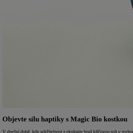
Objevte sílu haptiky s Magic Bio kostkou
V dnešní době, kdy udržitelnost a ekologie hrají klíčovou roli v rozho